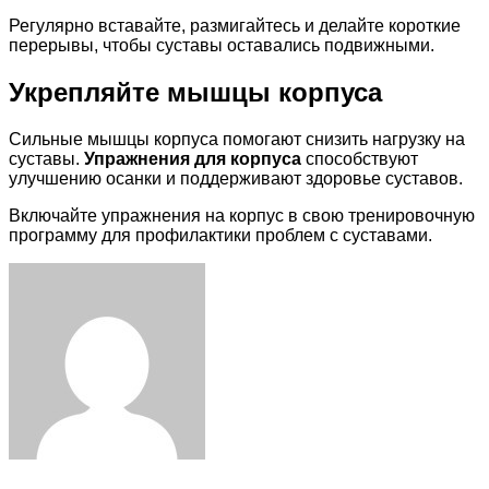
Регулярно вставайте, размигайтесь и делайте короткие
перерывы, чтобы суставы оставались подвижными.
Укрепляйте мышцы корпуса
Сильные мышцы корпуса помогают снизить нагрузку на
суставы.
Упражнения для корпуса
способствуют
улучшению осанки и поддерживают здоровье суставов.
Включайте упражнения на корпус в свою тренировочную
программу для профилактики проблем с суставами.
Facebook
Twitter
LinkedIn
Tumblr
Pinterest
Reddit
VKontakte
Odnoklassniki
Skype
WhatsApp
Telegram
Viber
Share
Print
via
Email