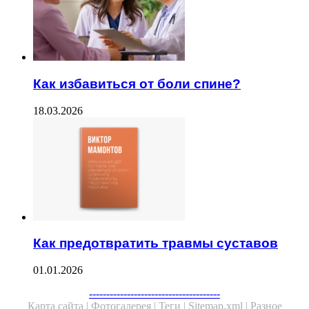
Как избавиться от боли спине?
18.03.2026
Как предотвратить травмы суставов
01.01.2026
Facebook
Twitter
WhatsApp
Telegram
--------------------------------------
Карта сайта |
Фотогалерея |
Теги |
Sitemap.xml |
Разное