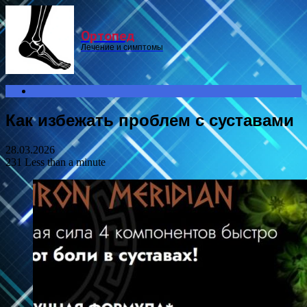
Menu
Ортопед
Лечение и симптомы
Search
for
Как избежать проблем с суставами
28.03.2026
231
Less than a minute