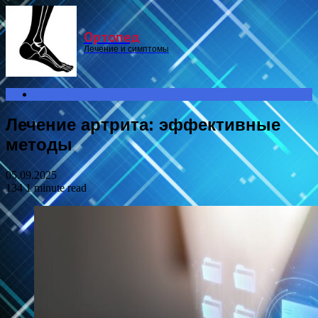
Menu
Ортопед
Лечение и симптомы
Search
for
Лечение артрита: эффективные
методы
05.09.2025
134
1 minute read