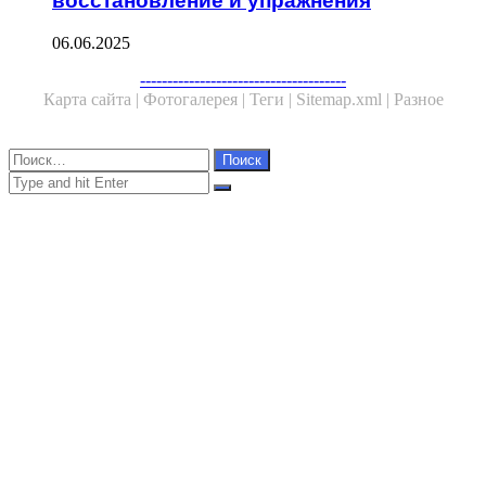
восстановление и упражнения
06.06.2025
Facebook
Twitter
WhatsApp
Telegram
--------------------------------------
Карта сайта |
Фотогалерея |
Теги |
Sitemap.xml |
Разное
Close
Найти:
Close
Search
for