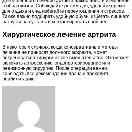
Для успешного лечения артрита важно внести изменения
в образ жизни. Соблюдайте режим дня, уделяйте время
для отдыха и сна, избегайте переутомления и стрессов.
Также важно подбирать удобную обувь, избегать лишнего
нагрузки на суставы и контролировать свой вес.
Хирургическое лечение артрита
В некоторых случаях, когда консервативные методы
лечения не приносят должного эффекта, может
потребоваться хирургическое вмешательство. Это может
включать артроскопию, эндопротезирование или
ревизионную хирургию. После операции важно
соблюдать все рекомендации врача и проходить
реабилитацию.
Facebook
Twitter
LinkedIn
Tumblr
Pinterest
Reddit
VKontakte
Odnoklassniki
Skype
WhatsApp
Telegram
Viber
Share
Print
via
Email