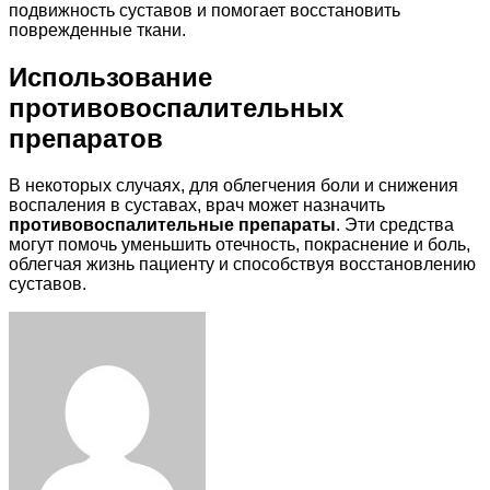
подвижность суставов и помогает восстановить
поврежденные ткани.
Использование
противовоспалительных
препаратов
В некоторых случаях, для облегчения боли и снижения
воспаления в суставах, врач может назначить
противовоспалительные препараты
. Эти средства
могут помочь уменьшить отечность, покраснение и боль,
облегчая жизнь пациенту и способствуя восстановлению
суставов.
Facebook
Twitter
LinkedIn
Tumblr
Pinterest
Reddit
VKontakte
Odnoklassniki
Skype
WhatsApp
Telegram
Viber
Share
Print
via
Email