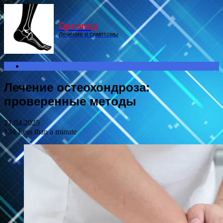
Menu
Ортопед
Лечение и симптомы
Search
for
Лечение остеохондроза:
проверенные методы
21.04.2025
134
Less than a minute