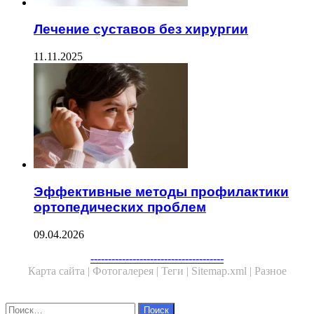
Лечение суставов без хирургии
11.11.2025
Эффективные методы профилактики
ортопедических проблем
09.04.2026
Facebook
Twitter
WhatsApp
Telegram
--------------------------------------
Карта сайта |
Фотогалерея |
Теги |
Sitemap.xml |
Разное
Close
Найти: