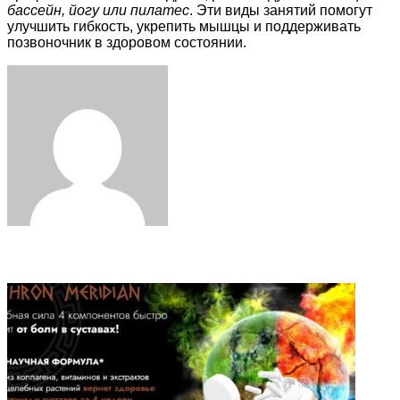
бассейн, йогу или пилатес
. Эти виды занятий помогут
улучшить гибкость, укрепить мышцы и поддерживать
позвоночник в здоровом состоянии.
Facebook
Twitter
LinkedIn
Tumblr
Pinterest
Reddit
VKontakte
Odnoklassniki
Skype
WhatsApp
Telegram
Viber
Share
Print
via
Email
Related Articles