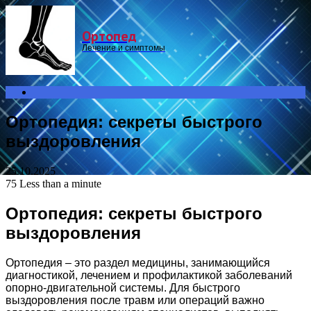
Menu
Ортопед
Лечение и симптомы
Search
for
Ортопедия: секреты быстрого
выздоровления
25.10.2025
75
Less than a minute
Ортопедия: секреты быстрого
выздоровления
Ортопедия – это раздел медицины, занимающийся
диагностикой, лечением и профилактикой заболеваний
опорно-двигательной системы. Для быстрого
выздоровления после травм или операций важно