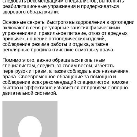
следовать рекомендациям специалистов, выполнять
реабилитационные упражнения и придерживаться
здорового образа жизни.
Основные секреты быстрого выздоровления в ортопедии
включают в себя регулярные занятия физическими
упражнениями, правильное питание, отказ от вредных
привычек, ношение ортопедических изделий,
соблюдение режима работы и отдыха, а также
регулярные профилактические осмотры у врача.
Помимо этого, важно обращаться к опытным
специалистам, следить за своим весом, избегать
перегрузок и травм, а также соблюдать все назначения
врача. Своевременное обращение за помощью и
соблюдение всех рекомендаций специалистов поможет
быстро и эффективно избавиться от проблем с опорно-
двигательной системой.
Facebook
Twitter
LinkedIn
Tumblr
Pinterest
Reddit
VKontakte
Odnoklassniki
Skype
WhatsApp
Telegram
Viber
Share
Print
via
Email