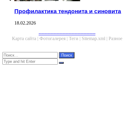
Профилактика тендонита и синовита
18.02.2026
Facebook
Twitter
WhatsApp
Telegram
--------------------------------------
Карта сайта |
Фотогалерея |
Теги |
Sitemap.xml |
Разное
Close
Найти:
Close
Search
for