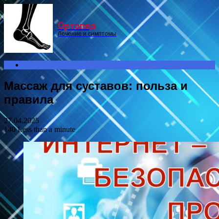
Menu
Ортопед
Лечение и симптомы
Search
for
Массаж для суставов: польза и
правила
27.04.2025
140
Less than a minute