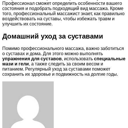
Профессионал сможет определить особенности вашего
состояния и подобрать подходящий вид массажа. Кроме
того, профессиональный массажист знает, как правильно
воздействовать на суставы, чтобы избежать травм и
улучшить их состояние.
Домашний уход за суставами
Помимо профессионального массажа, важно заботиться
о суставах и дома. Для этого можно выполнять
упражнения для суставов
, использовать
специальные
мази и гели
, а также следить за своим весом и
питанием. Регулярный уход за суставами поможет
сохранить их здоровье и подвижность на долгие годы.
Facebook
Twitter
LinkedIn
Tumblr
Pinterest
Reddit
VKontakte
Odnoklassniki
Skype
WhatsApp
Telegram
Viber
Share
Print
via
Email